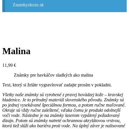
Znamkyzkoze.sk
Malina
11,99
€
Známky pre havkáčov sladkých ako malina
Text, ktorý si želáte vygravírovať zadajte prosím v pokladni.
Všetky naše známky sú vyrobené z pravej hovädzej kože – kravskej
hladenice. Je to prírodný materiál slovenského pôvodu. Známky sú
po jednej vysekávané špeciálnou formou, a potom ručne maľované.
Okraje sú vždy ručne zaleštené, vďaka čomu je produkt odolnejší
voči vode. Následne je na známky laserom vypálený požadovaný
dizajn. Potom sú známky natreté ochrannou akrylátovou vrstvou,
ktorá tiež slúži ako bariéra proti vode. Na úplný záver je nalisované