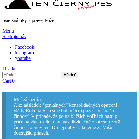
psie známky z pravej kože
Menu
Sledujte nás
Facebook
instagram
youtube
Hľadať
Hľadať
Hľadať
Cart
0
Milí zákazníci,
Ako následok "geniálnych" konsolidačných opatrení
vlády Roberta Fica sme boli nútení pozastaviť našu
činnosť. V prípade, že po najbližších voľbách nastúpi
príčetná vláda a tieto pre nás likvidačné opatrenia zruší,
činnosť obnovíme. Do tej doby ďakujeme za Vašu
doterajšiu priazeň.