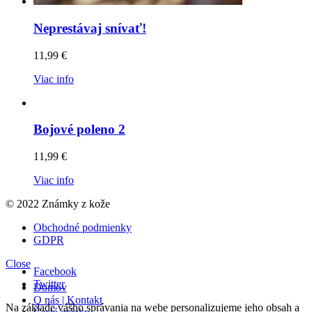
Neprestávaj snívať!
11,99
€
Viac info
Bojové poleno 2
11,99
€
Viac info
© 2022 Známky z kože
Obchodné podmienky
GDPR
Close
Facebook
Twitter
Domov
O nás | Kontakt
Na základe vášho správania na webe personalizujeme jeho obsah a