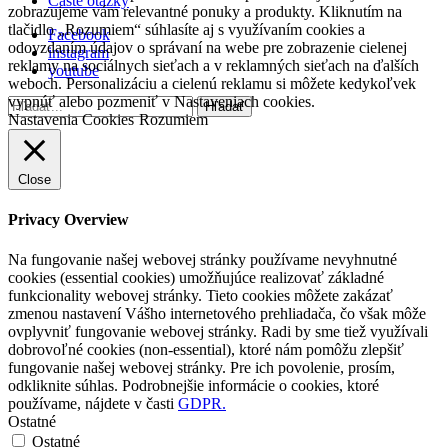
Časté otázky
zobrazujeme vám relevantné ponuky a produkty. Kliknutím na
tlačidlo „Rozumiem“ súhlasíte aj s využívaním cookies a
Facebook
odovzdaním údajov o správaní na webe pre zobrazenie cielenej
instagram
reklamy na sociálnych sieťach a v reklamných sieťach na ďalších
youtube
weboch. Personalizáciu a cielenú reklamu si môžete kedykoľvek
vypnúť alebo pozmeniť v Nastaveniach cookies.
Hľadať
Hľadať
Nastavenia Cookies
Rozumiem
Close
Privacy Overview
Na fungovanie našej webovej stránky používame nevyhnutné
cookies (essential cookies) umožňujúce realizovať základné
funkcionality webovej stránky. Tieto cookies môžete zakázať
zmenou nastavení Vášho internetového prehliadača, čo však môže
ovplyvniť fungovanie webovej stránky. Radi by sme tiež využívali
dobrovoľné cookies (non-essential), ktoré nám pomôžu zlepšiť
fungovanie našej webovej stránky. Pre ich povolenie, prosím,
odkliknite súhlas. Podrobnejšie informácie o cookies, ktoré
používame, nájdete v časti
GDPR.
Ostatné
Ostatné