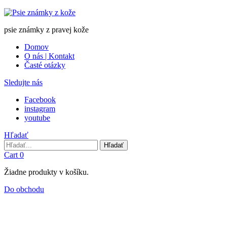
psie známky z pravej kože
Domov
O nás | Kontakt
Časté otázky
Sledujte nás
Facebook
instagram
youtube
Hľadať
Hľadať
Hľadať
Cart
0
Žiadne produkty v košíku.
Do obchodu