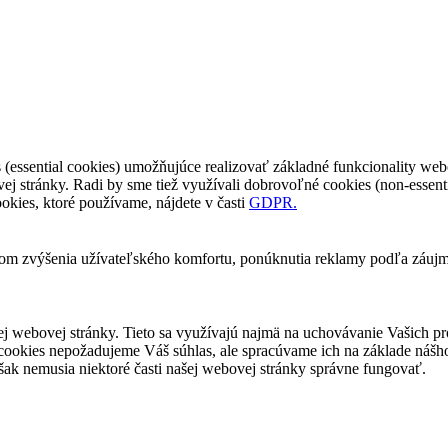
essential cookies) umožňujúce realizovať základné funkcionality web
j stránky. Radi by sme tiež využívali dobrovoľné cookies (non-essent
ookies, ktoré používame, nájdete v časti
GDPR.
lom zvýšenia užívateľského komfortu, ponúknutia reklamy podľa záujm
ej webovej stránky. Tieto sa využívajú najmä na uchovávanie Vašich p
 cookies nepožadujeme Váš súhlas, ale spracúvame ich na základe nášh
ak nemusia niektoré časti našej webovej stránky správne fungovať.