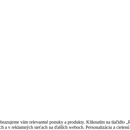
obrazujeme vám relevantné ponuky a produkty. Kliknutím na tlačidlo 
ťach a v reklamných sieťach na ďalších weboch. Personalizáciu a ciel