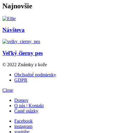
Najnovšie
Návšteva
Veľký čierny pes
© 2022 Známky z kože
Obchodné podmienky
GDPR
Close
Domov
O nás | Kontakt
Časté otázky
Facebook
instagram
youtube