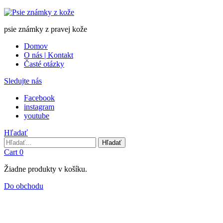
psie známky z pravej kože
Domov
O nás | Kontakt
Časté otázky
Sledujte nás
Facebook
instagram
youtube
Hľadať
Hľadať
Hľadať
Cart
0
Žiadne produkty v košíku.
Do obchodu