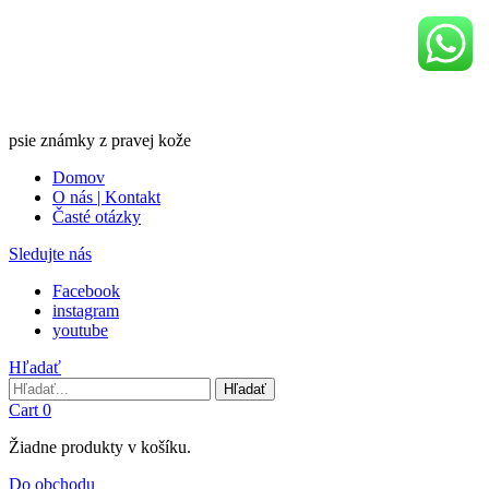
psie známky z pravej kože
Domov
O nás | Kontakt
Časté otázky
Sledujte nás
Facebook
instagram
youtube
Hľadať
Hľadať
Hľadať
Cart
0
Žiadne produkty v košíku.
Do obchodu