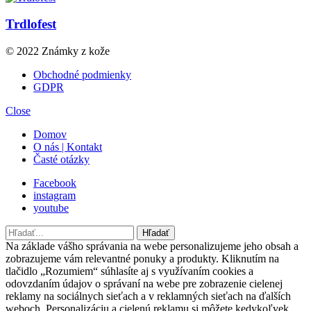
Trdlofest
© 2022 Známky z kože
Obchodné podmienky
GDPR
Close
Domov
O nás | Kontakt
Časté otázky
Facebook
instagram
youtube
Hľadať
Hľadať
Na základe vášho správania na webe personalizujeme jeho obsah a
zobrazujeme vám relevantné ponuky a produkty. Kliknutím na
tlačidlo „Rozumiem“ súhlasíte aj s využívaním cookies a
odovzdaním údajov o správaní na webe pre zobrazenie cielenej
reklamy na sociálnych sieťach a v reklamných sieťach na ďalších
weboch. Personalizáciu a cielenú reklamu si môžete kedykoľvek