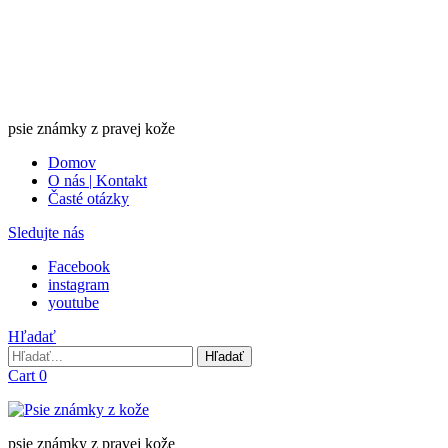
psie známky z pravej kože
Domov
O nás | Kontakt
Časté otázky
Sledujte nás
Facebook
instagram
youtube
Hľadať
Hľadať
Hľadať
Cart
0
psie známky z pravej kože