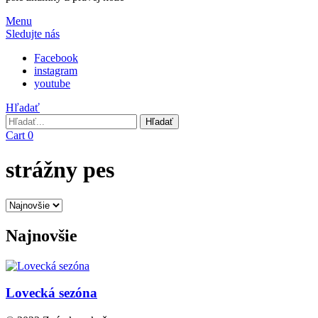
Menu
Sledujte nás
Facebook
instagram
youtube
Hľadať
Hľadať
Hľadať
Cart
0
strážny pes
Najnovšie
Lovecká sezóna